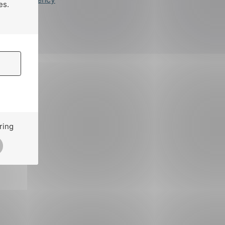
es.
ring