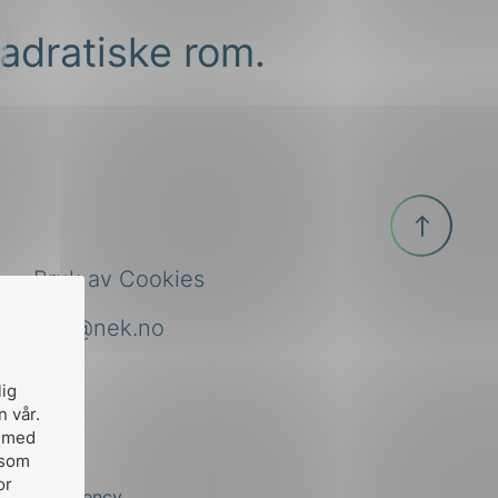
kvadratiske rom.
Til
toppen
Bruk av Cookies
nek@nek.no
lig
n vår.
, med
 som
or
by
Stem Agency