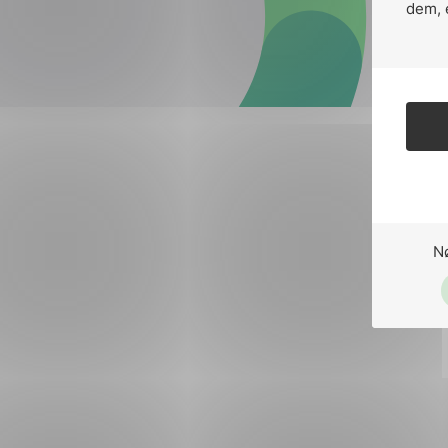
Forsvar og beredskap
dem, 
Industri og automatiseri
Norsk
English
Lavspenning
Maritime elinstallasjoner
Overføring og distribusj
Samferdsel
N
Velferdsteknologi