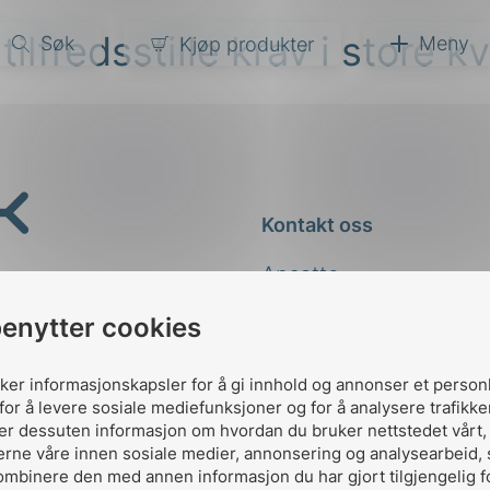
tilfredsstille krav i store 
Søk
Meny
Kjøp produkter
narer
ndarder
g
Kontakt oss
ardisering
kapet
Ansatte
darder
e
Kontakt
benytter cookies
er
uker informasjonskapsler for å gi innhold og annonser et person
for å levere sosiale mediefunksjoner og for å analysere trafikke
ler dessuten informasjon om hvordan du bruker nettstedet vårt
erne våre innen sosiale medier, annonsering og analysearbeid,
ombinere den med annen informasjon du har gjort tilgjengelig f
Designed and developed 