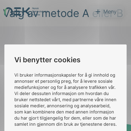
Hopp
Valg av metode A eller B
til
NEK
Meny
innhold
Til
Vi benytter cookies
Søk
toppen
Vi bruker informasjonskapsler for å gi innhold og
annonser et personlig preg, for å levere sosiale
Kontakt oss
mediefunksjoner og for å analysere trafikken vår.
Vi deler dessuten informasjon om hvordan du
Ansatte
Bruk av Cookies
bruker nettstedet vårt, med partnerne våre innen
arer
Kontakt
nek@nek.no
sosiale medier, annonsering og analysearbeid,
som kan kombinere den med annen informasjon
arder
du har gjort tilgjengelig for dem, eller som de har
apet
samlet inn gjennom din bruk av tjenestene deres.