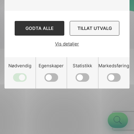
Designed and developed
by
Stem Agency
GODTA ALLE
TILLAT UTVALG
Vis detaljer
g
Nødvendig
Egenskaper
Statistikk
Markedsføring
n