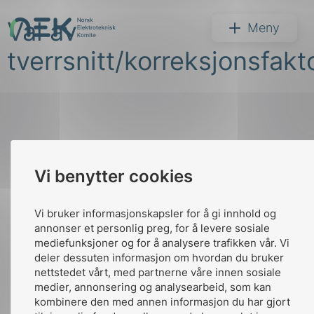
Hopp
Val av
til
NEK
Meny
innhold
tverrsnitt/korreksjonsfakt
Søk
Til
Vi benytter cookies
toppen
Vi bruker informasjonskapsler for å gi innhold og
Kontakt oss
annonser et personlig preg, for å levere sosiale
mediefunksjoner og for å analysere trafikken vår. Vi
arer
Ansatte
Bruk av Cookies
deler dessuten informasjon om hvordan du bruker
nettstedet vårt, med partnerne våre innen sosiale
arder
Kontakt
nek@nek.no
medier, annonsering og analysearbeid, som kan
apet
kombinere den med annen informasjon du har gjort