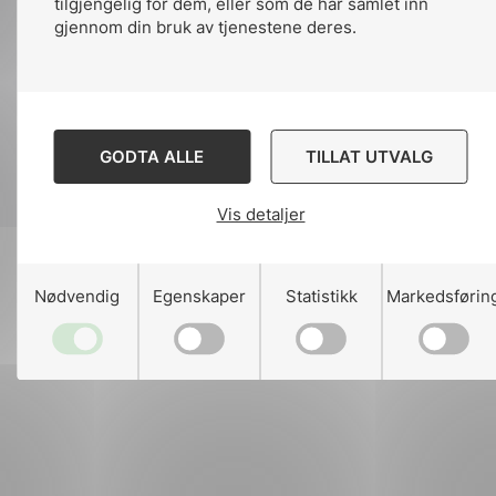
tilgjengelig for dem, eller som de har samlet inn
gjennom din bruk av tjenestene deres.
Designed and developed
by
Stem Agency
GODTA ALLE
TILLAT UTVALG
g
Vis detaljer
Nødvendig
Egenskaper
Statistikk
Markedsførin
n