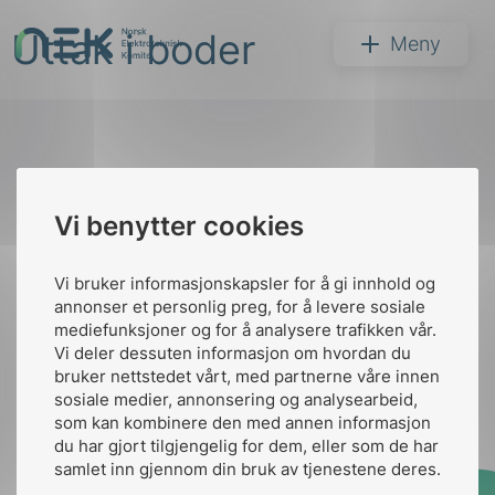
Hopp
Uttak i boder
til
NEK
Meny
innhold
Til
Vi benytter cookies
Søk
toppen
Vi bruker informasjonskapsler for å gi innhold og
annonser et personlig preg, for å levere sosiale
Kontakt oss
mediefunksjoner og for å analysere trafikken vår.
Vi deler dessuten informasjon om hvordan du
Ansatte
Bruk av Cookies
bruker nettstedet vårt, med partnerne våre innen
arer
Kontakt
nek@nek.no
sosiale medier, annonsering og analysearbeid,
som kan kombinere den med annen informasjon
arder
du har gjort tilgjengelig for dem, eller som de har
apet
samlet inn gjennom din bruk av tjenestene deres.