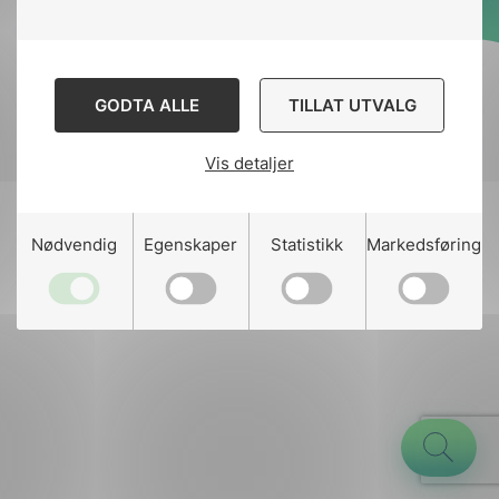
Designed and developed
by
Stem Agency
GODTA ALLE
TILLAT UTVALG
Vis detaljer
g
Nødvendig
Egenskaper
Statistikk
Markedsføring
n