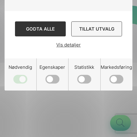
Designed and developed
GODTA ALLE
TILLAT UTVALG
by
Stem Agency
Vis detaljer
g
Nødvendig
Egenskaper
Statistikk
Markedsføring
n