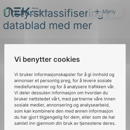
Hopp
Utstyrsklassifisering i
til
NEK
Meny
innhold
datablad med mer
Vi benytter cookies
Søk
Til
toppen
Vi bruker informasjonskapsler for å gi innhold og
annonser et personlig preg, for å levere sosiale
mediefunksjoner og for å analysere trafikken vår.
Vi deler dessuten informasjon om hvordan du
Kontakt oss
bruker nettstedet vårt, med partnerne våre innen
arer
sosiale medier, annonsering og analysearbeid,
Ansatte
Bruk av Cookies
som kan kombinere den med annen informasjon
arder
Kontakt
nek@nek.no
du har gjort tilgjengelig for dem, eller som de har
apet
samlet inn gjennom din bruk av tjenestene deres.