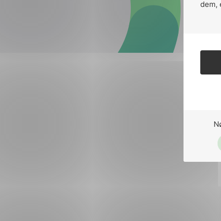
Forsvar og beredskap
dem, 
Industri og automatiseri
Norsk
English
Lavspenning
Maritime elinstallasjoner
Overføring og distribusj
Samferdsel
N
Velferdsteknologi