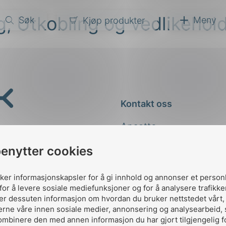
ng, Utkobling og vedlikehol
Søk
Meny
Kjøp produkter
narer
ndarder
g
Kontakt oss
ardisering
kapet
Ansatte
darder
e
Kontakt
benytter cookies
er
uker informasjonskapsler for å gi innhold og annonser et person
for å levere sosiale mediefunksjoner og for å analysere trafikke
ler dessuten informasjon om hvordan du bruker nettstedet vårt
erne våre innen sosiale medier, annonsering og analysearbeid,
ombinere den med annen informasjon du har gjort tilgjengelig f
Designed and developed 