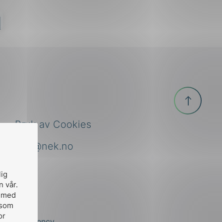
d
Til
toppen
Bruk av Cookies
nek@nek.no
lig
n vår.
, med
 som
or
by
Stem Agency