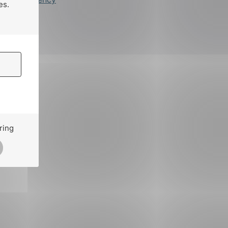
es.
ring