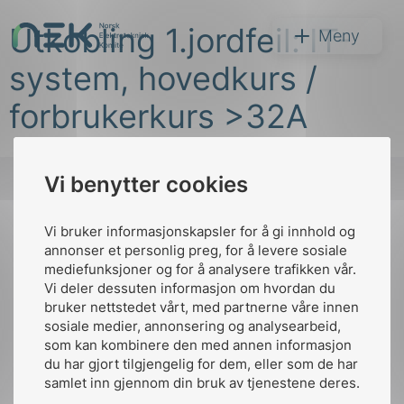
Hopp
Utkobling 1.jordfeil: IT-
til
NEK
Meny
innhold
system, hovedkurs /
forbrukerkurs >32A
Vi benytter cookies
Søk
Vi bruker informasjonskapsler for å gi innhold og
Til
annonser et personlig preg, for å levere sosiale
toppen
mediefunksjoner og for å analysere trafikken vår.
Vi deler dessuten informasjon om hvordan du
bruker nettstedet vårt, med partnerne våre innen
arer
sosiale medier, annonsering og analysearbeid,
Kontakt oss
som kan kombinere den med annen informasjon
arder
du har gjort tilgjengelig for dem, eller som de har
Ansatte
Bruk av Cookies
apet
samlet inn gjennom din bruk av tjenestene deres.
Kontakt
nek@nek.no