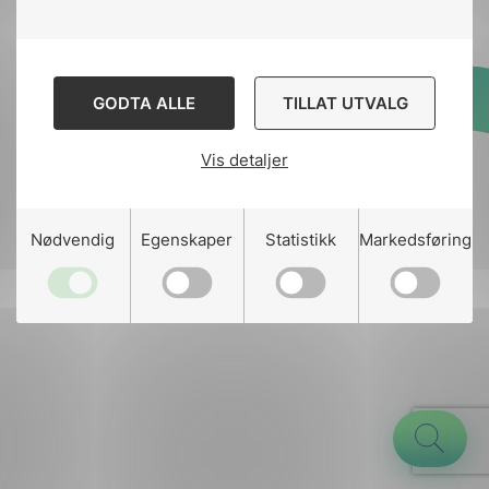
GODTA ALLE
TILLAT UTVALG
Designed and developed
by
Stem Agency
Vis detaljer
g
Nødvendig
Egenskaper
Statistikk
Markedsføring
n