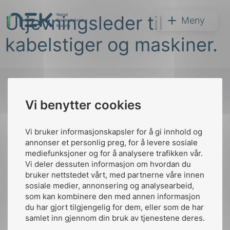
Hopp
Utjevningsleder til
til
NEK
Meny
innhold
kabelstiger og maskiner.
Vi benytter cookies
Søk
Til
toppen
Vi bruker informasjonskapsler for å gi innhold og
annonser et personlig preg, for å levere sosiale
mediefunksjoner og for å analysere trafikken vår.
Vi deler dessuten informasjon om hvordan du
Kontakt oss
bruker nettstedet vårt, med partnerne våre innen
arer
sosiale medier, annonsering og analysearbeid,
Ansatte
Bruk av Cookies
som kan kombinere den med annen informasjon
arder
Kontakt
nek@nek.no
du har gjort tilgjengelig for dem, eller som de har
apet
samlet inn gjennom din bruk av tjenestene deres.