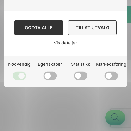
Designed and developed
GODTA ALLE
TILLAT UTVALG
by
Stem Agency
Vis detaljer
g
Nødvendig
Egenskaper
Statistikk
Markedsføring
n