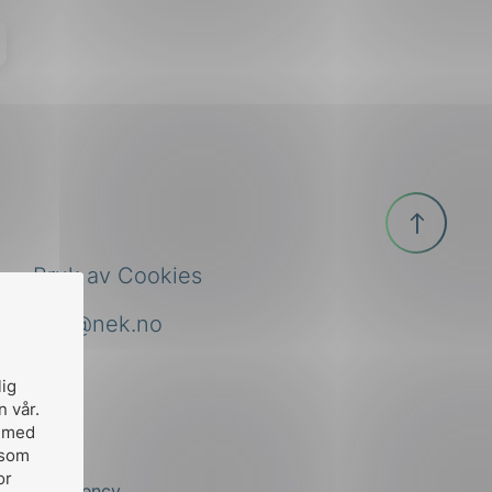
Til
toppen
Bruk av Cookies
nek@nek.no
lig
n vår.
, med
 som
or
by
Stem Agency