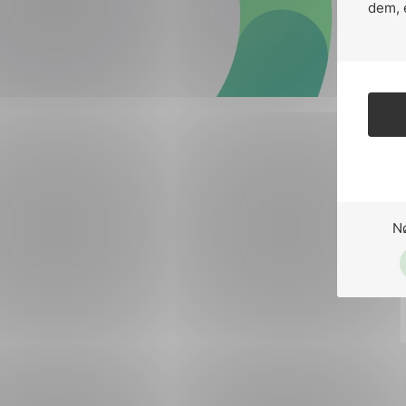
Forsvar og beredskap
dem, 
Industri og automatiseri
Norsk
English
Lavspenning
Maritime elinstallasjoner
Overføring og distribusj
Samferdsel
N
Velferdsteknologi