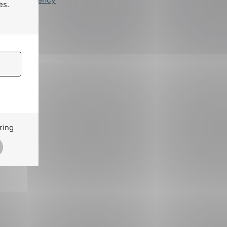
es.
ring