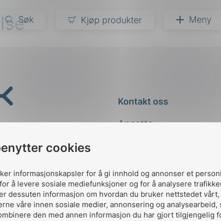
lse
Søk
Meny
Kjøp produkter
narer
ndarder
g
Kontakt oss
ardisering
kapet
Ansatte
darder
e
Kontakt
benytter cookies
er
uker informasjonskapsler for å gi innhold og annonser et person
for å levere sosiale mediefunksjoner og for å analysere trafikke
ler dessuten informasjon om hvordan du bruker nettstedet vårt
erne våre innen sosiale medier, annonsering og analysearbeid,
ombinere den med annen informasjon du har gjort tilgjengelig f
Designed and developed 