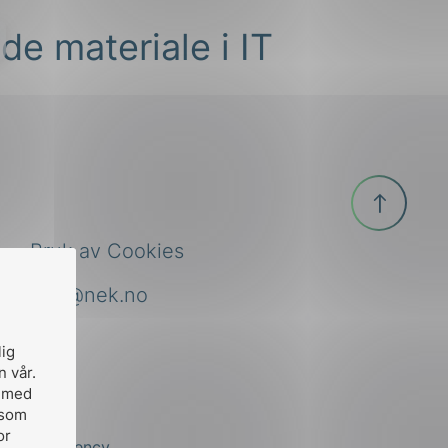
de materiale i IT
Til
toppen
Bruk av Cookies
nek@nek.no
lig
n vår.
, med
 som
or
by
Stem Agency