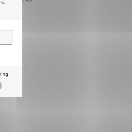
es.
ring