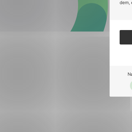
Forsvar og beredskap
dem, 
Industri og automatiseri
Norsk
English
Lavspenning
Maritime elinstallasjoner
Overføring og distribusj
Samferdsel
N
Velferdsteknologi