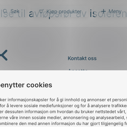
se til avløpsrør av isoleren
Søk
Meny
Kjøp produkter
narer
ndarder
g
Kontakt oss
ardisering
kapet
Ansatte
darder
e
Kontakt
benytter cookies
er
uker informasjonskapsler for å gi innhold og annonser et person
for å levere sosiale mediefunksjoner og for å analysere trafikke
ler dessuten informasjon om hvordan du bruker nettstedet vårt
erne våre innen sosiale medier, annonsering og analysearbeid,
ombinere den med annen informasjon du har gjort tilgjengelig f
Designed and developed 