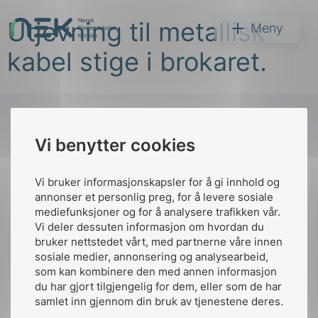
Hopp
Utjevning til metallisk
til
NEK
Meny
innhold
kabel stige i brokaret.
Vi benytter cookies
Søk
Til
toppen
Vi bruker informasjonskapsler for å gi innhold og
annonser et personlig preg, for å levere sosiale
mediefunksjoner og for å analysere trafikken vår.
Vi deler dessuten informasjon om hvordan du
Kontakt oss
bruker nettstedet vårt, med partnerne våre innen
arer
sosiale medier, annonsering og analysearbeid,
Ansatte
Bruk av Cookies
som kan kombinere den med annen informasjon
arder
Kontakt
nek@nek.no
du har gjort tilgjengelig for dem, eller som de har
apet
samlet inn gjennom din bruk av tjenestene deres.