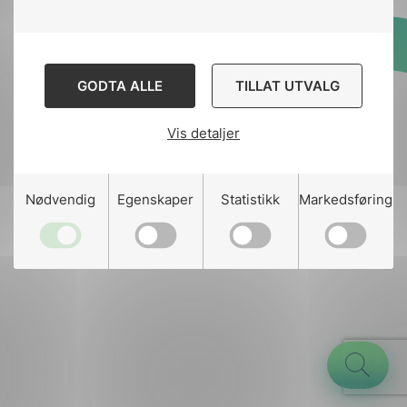
Designed and developed
GODTA ALLE
TILLAT UTVALG
by
Stem Agency
Vis detaljer
g
Nødvendig
Egenskaper
Statistikk
Markedsføring
n