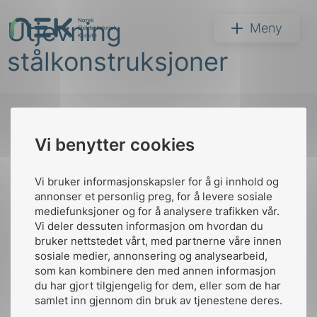
Hopp
Utjevning
til
NEK
Meny
innhold
stålkonstruksjoner
Vi benytter cookies
Søk
Til
toppen
Vi bruker informasjonskapsler for å gi innhold og
annonser et personlig preg, for å levere sosiale
mediefunksjoner og for å analysere trafikken vår.
Vi deler dessuten informasjon om hvordan du
Kontakt oss
bruker nettstedet vårt, med partnerne våre innen
arer
sosiale medier, annonsering og analysearbeid,
Ansatte
Bruk av Cookies
som kan kombinere den med annen informasjon
arder
Kontakt
nek@nek.no
du har gjort tilgjengelig for dem, eller som de har
apet
samlet inn gjennom din bruk av tjenestene deres.