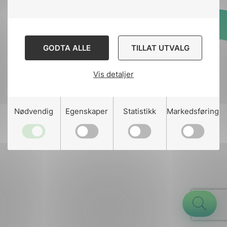
Designed and developed
GODTA ALLE
TILLAT UTVALG
by
Stem Agency
Vis detaljer
g
Nødvendig
Egenskaper
Statistikk
Markedsføring
n