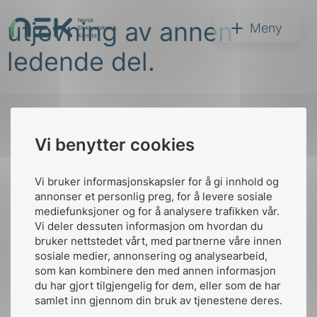
Hopp
utjevning av annen
til
NEK
Meny
innhold
ledende del.
Vi benytter cookies
Søk
Til
toppen
Vi bruker informasjonskapsler for å gi innhold og
annonser et personlig preg, for å levere sosiale
mediefunksjoner og for å analysere trafikken vår.
Vi deler dessuten informasjon om hvordan du
Kontakt oss
bruker nettstedet vårt, med partnerne våre innen
arer
sosiale medier, annonsering og analysearbeid,
Ansatte
Bruk av Cookies
som kan kombinere den med annen informasjon
arder
Kontakt
nek@nek.no
du har gjort tilgjengelig for dem, eller som de har
apet
samlet inn gjennom din bruk av tjenestene deres.