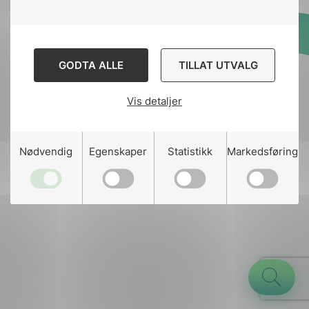
Designed and developed
GODTA ALLE
TILLAT UTVALG
by
Stem Agency
Vis detaljer
g
Nødvendig
Egenskaper
Statistikk
Markedsføring
n