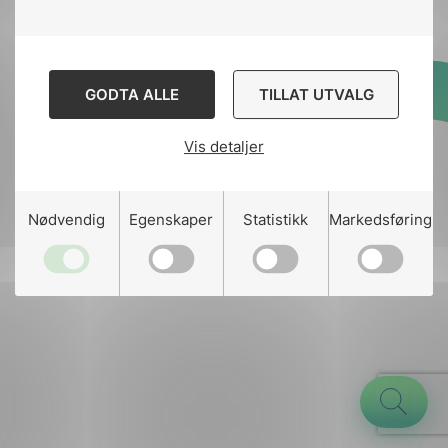
GODTA ALLE
TILLAT UTVALG
Designed and developed
by
Stem Agency
Vis detaljer
g
Nødvendig
Egenskaper
Statistikk
Markedsføring
n