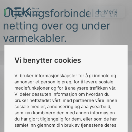
Hopp
Utjevingsforbindelse til
til
NEK
Meny
innhold
netting over og under
varmekabler.
Vi benytter cookies
Søk
Vi bruker informasjonskapsler for å gi innhold og
Til
annonser et personlig preg, for å levere sosiale
toppen
mediefunksjoner og for å analysere trafikken vår.
Vi deler dessuten informasjon om hvordan du
bruker nettstedet vårt, med partnerne våre innen
arer
sosiale medier, annonsering og analysearbeid,
Kontakt oss
som kan kombinere den med annen informasjon
arder
du har gjort tilgjengelig for dem, eller som de har
Ansatte
Bruk av Cookies
apet
samlet inn gjennom din bruk av tjenestene deres.
Kontakt
nek@nek.no