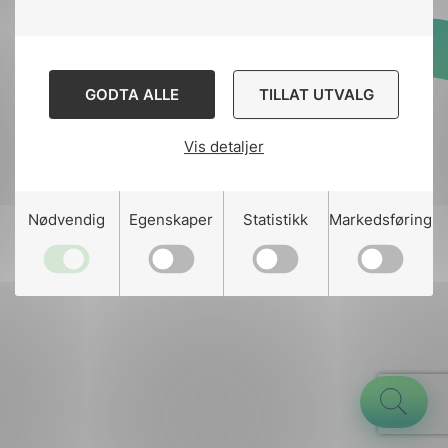
Designed and developed
GODTA ALLE
TILLAT UTVALG
by
Stem Agency
Vis detaljer
g
Nødvendig
Egenskaper
Statistikk
Markedsføring
n