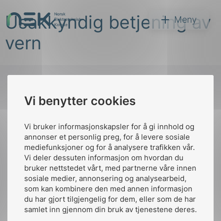
Hopp
Usakkyndig betjening av
til
NEK
Meny
innhold
vern
Vi benytter cookies
Søk
Til
toppen
Vi bruker informasjonskapsler for å gi innhold og
annonser et personlig preg, for å levere sosiale
mediefunksjoner og for å analysere trafikken vår.
Vi deler dessuten informasjon om hvordan du
Kontakt oss
bruker nettstedet vårt, med partnerne våre innen
arer
sosiale medier, annonsering og analysearbeid,
Ansatte
Bruk av Cookies
som kan kombinere den med annen informasjon
arder
Kontakt
nek@nek.no
du har gjort tilgjengelig for dem, eller som de har
apet
samlet inn gjennom din bruk av tjenestene deres.