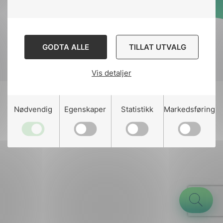
Designed and developed
by
Stem Agency
GODTA ALLE
TILLAT UTVALG
Vis detaljer
g
Nødvendig
Egenskaper
Statistikk
Markedsføring
n