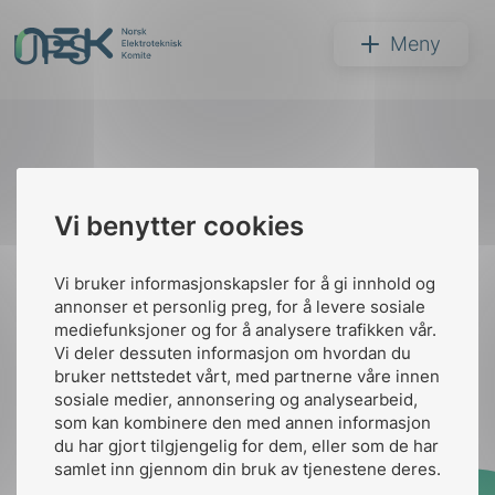
Hopp
UPS
til
NEK
Meny
innhold
Til
Vi benytter cookies
Søk
toppen
Vi bruker informasjonskapsler for å gi innhold og
annonser et personlig preg, for å levere sosiale
Kontakt oss
mediefunksjoner og for å analysere trafikken vår.
Vi deler dessuten informasjon om hvordan du
Ansatte
Bruk av Cookies
bruker nettstedet vårt, med partnerne våre innen
arer
Kontakt
nek@nek.no
sosiale medier, annonsering og analysearbeid,
som kan kombinere den med annen informasjon
arder
du har gjort tilgjengelig for dem, eller som de har
apet
samlet inn gjennom din bruk av tjenestene deres.