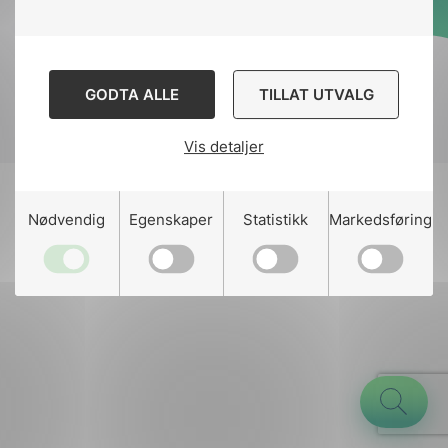
Designed and developed
by
Stem Agency
GODTA ALLE
TILLAT UTVALG
Vis detaljer
g
Nødvendig
Egenskaper
Statistikk
Markedsføring
n