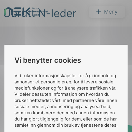
Hopp
Ubrutt N-leder
til
NEK
Meny
innhold
Til
Vi benytter cookies
Søk
toppen
Vi bruker informasjonskapsler for å gi innhold og
annonser et personlig preg, for å levere sosiale
Kontakt oss
mediefunksjoner og for å analysere trafikken vår.
Vi deler dessuten informasjon om hvordan du
Ansatte
Bruk av Cookies
bruker nettstedet vårt, med partnerne våre innen
arer
Kontakt
nek@nek.no
sosiale medier, annonsering og analysearbeid,
som kan kombinere den med annen informasjon
arder
du har gjort tilgjengelig for dem, eller som de har
apet
samlet inn gjennom din bruk av tjenestene deres.