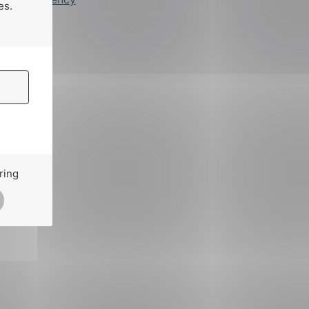
es.
ring