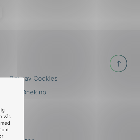
Til
toppen
Bruk av Cookies
nek@nek.no
lig
n vår.
, med
 som
or
by
Stem Agency