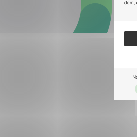
Forsvar og beredskap
dem, 
Industri og automatiseri
Norsk
English
Lavspenning
Maritime elinstallasjoner
Overføring og distribusj
Samferdsel
N
Velferdsteknologi