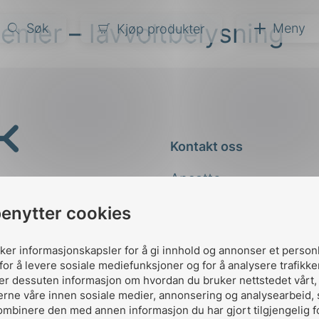
emer – lavvoltbelysning
Søk
Meny
Kjøp produkter
narer
ndarder
g
Kontakt oss
ardisering
kapet
Ansatte
darder
e
Kontakt
benytter cookies
er
uker informasjonskapsler for å gi innhold og annonser et person
for å levere sosiale mediefunksjoner og for å analysere trafikke
ler dessuten informasjon om hvordan du bruker nettstedet vårt
erne våre innen sosiale medier, annonsering og analysearbeid,
ombinere den med annen informasjon du har gjort tilgjengelig f
Designed and developed 