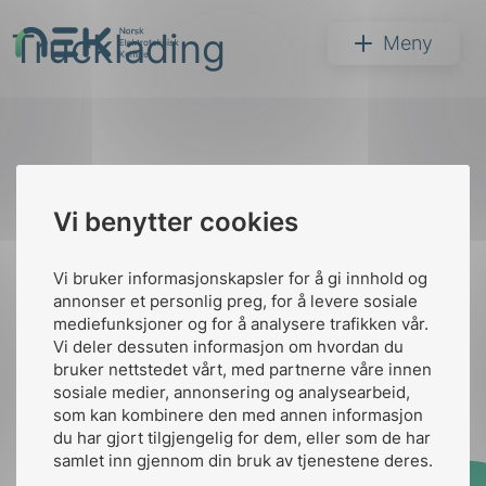
Hopp
Trucklading
til
NEK
Meny
innhold
Til
Vi benytter cookies
Søk
toppen
Vi bruker informasjonskapsler for å gi innhold og
annonser et personlig preg, for å levere sosiale
Kontakt oss
mediefunksjoner og for å analysere trafikken vår.
Vi deler dessuten informasjon om hvordan du
Ansatte
Bruk av Cookies
bruker nettstedet vårt, med partnerne våre innen
arer
Kontakt
nek@nek.no
sosiale medier, annonsering og analysearbeid,
som kan kombinere den med annen informasjon
arder
du har gjort tilgjengelig for dem, eller som de har
apet
samlet inn gjennom din bruk av tjenestene deres.