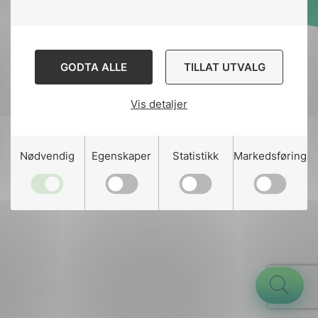
Designed and developed
by
Stem Agency
GODTA ALLE
TILLAT UTVALG
Vis detaljer
g
Nødvendig
Egenskaper
Statistikk
Markedsføring
n