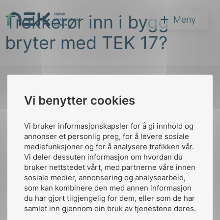
Hopp
Trekkerør inn i bygg
til
NEK
Meny
innhold
bryter med TEK 17?
Vi benytter cookies
Søk
Til
toppen
Vi bruker informasjonskapsler for å gi innhold og
annonser et personlig preg, for å levere sosiale
mediefunksjoner og for å analysere trafikken vår.
Vi deler dessuten informasjon om hvordan du
Kontakt oss
bruker nettstedet vårt, med partnerne våre innen
arer
sosiale medier, annonsering og analysearbeid,
Ansatte
Bruk av Cookies
som kan kombinere den med annen informasjon
arder
Kontakt
nek@nek.no
du har gjort tilgjengelig for dem, eller som de har
apet
samlet inn gjennom din bruk av tjenestene deres.