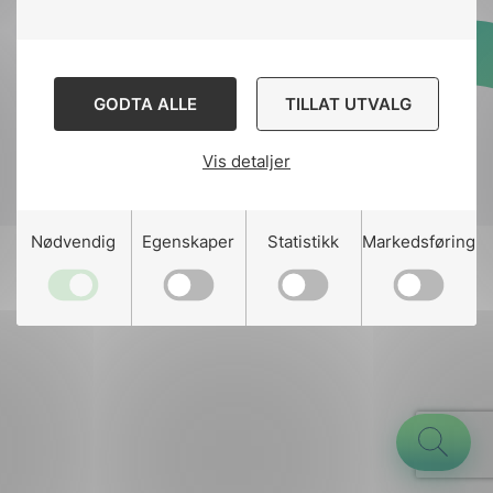
Designed and developed
GODTA ALLE
TILLAT UTVALG
by
Stem Agency
Vis detaljer
g
Nødvendig
Egenskaper
Statistikk
Markedsføring
n