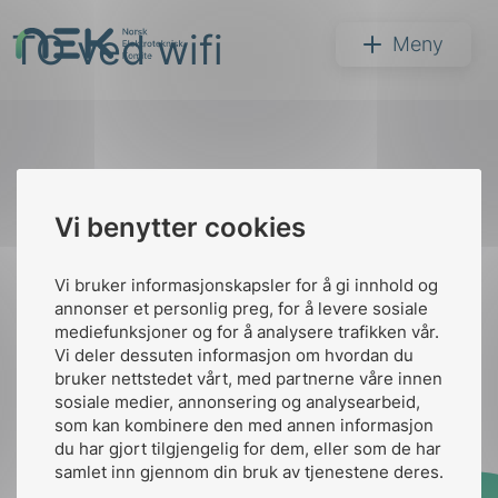
Hopp
TO ved wifi
til
NEK
Meny
innhold
Til
Vi benytter cookies
Søk
toppen
Vi bruker informasjonskapsler for å gi innhold og
annonser et personlig preg, for å levere sosiale
Kontakt oss
mediefunksjoner og for å analysere trafikken vår.
Vi deler dessuten informasjon om hvordan du
Ansatte
Bruk av Cookies
bruker nettstedet vårt, med partnerne våre innen
arer
Kontakt
nek@nek.no
sosiale medier, annonsering og analysearbeid,
som kan kombinere den med annen informasjon
arder
du har gjort tilgjengelig for dem, eller som de har
apet
samlet inn gjennom din bruk av tjenestene deres.