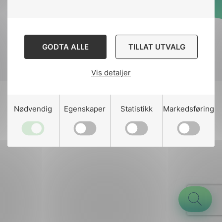
Designed and developed
by
Stem Agency
GODTA ALLE
TILLAT UTVALG
Vis detaljer
g
Nødvendig
Egenskaper
Statistikk
Markedsføring
n