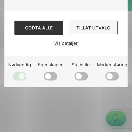
Designed and developed
by
Stem Agency
GODTA ALLE
TILLAT UTVALG
Vis detaljer
g
Nødvendig
Egenskaper
Statistikk
Markedsføring
n