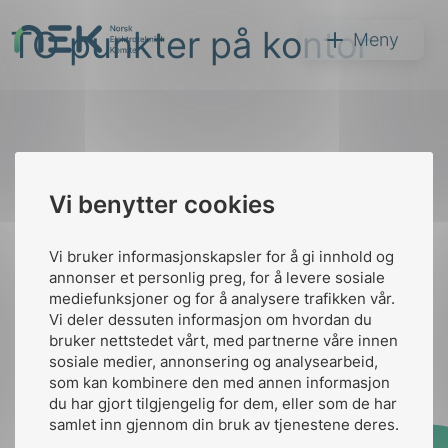
Hopp
TO punkter på kontor
til
NEK
Meny
innhold
Til
Vi benytter cookies
Søk
toppen
Vi bruker informasjonskapsler for å gi innhold og
annonser et personlig preg, for å levere sosiale
Kontakt oss
mediefunksjoner og for å analysere trafikken vår.
Vi deler dessuten informasjon om hvordan du
Ansatte
Bruk av Cookies
bruker nettstedet vårt, med partnerne våre innen
arer
Kontakt
nek@nek.no
sosiale medier, annonsering og analysearbeid,
som kan kombinere den med annen informasjon
arder
du har gjort tilgjengelig for dem, eller som de har
apet
samlet inn gjennom din bruk av tjenestene deres.