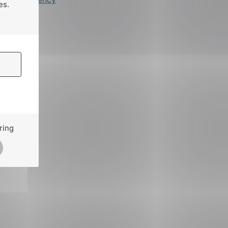
es.
ring