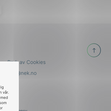
Til
toppen
Bruk av Cookies
nek@nek.no
lig
n vår.
, med
 som
or
by
Stem Agency