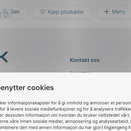
rør
Søk
Meny
Kjøp produkter
narer
ndarder
g
Kontakt oss
ardisering
kapet
Ansatte
darder
e
Kontakt
benytter cookies
er
uker informasjonskapsler for å gi innhold og annonser et person
for å levere sosiale mediefunksjoner og for å analysere trafikke
ler dessuten informasjon om hvordan du bruker nettstedet vårt
erne våre innen sosiale medier, annonsering og analysearbeid,
ombinere den med annen informasjon du har gjort tilgjengelig f
Designed and developed 