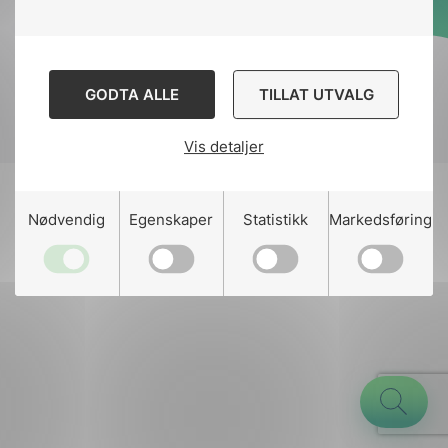
Designed and developed
by
Stem Agency
GODTA ALLE
TILLAT UTVALG
Vis detaljer
g
Nødvendig
Egenskaper
Statistikk
Markedsføring
n