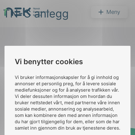
Hopp
TN-C anlegg
til
NEK
Meny
innhold
Til
Vi benytter cookies
Søk
toppen
Vi bruker informasjonskapsler for å gi innhold og
annonser et personlig preg, for å levere sosiale
Kontakt oss
mediefunksjoner og for å analysere trafikken vår.
Vi deler dessuten informasjon om hvordan du
Ansatte
Bruk av Cookies
bruker nettstedet vårt, med partnerne våre innen
arer
Kontakt
nek@nek.no
sosiale medier, annonsering og analysearbeid,
som kan kombinere den med annen informasjon
arder
du har gjort tilgjengelig for dem, eller som de har
apet
samlet inn gjennom din bruk av tjenestene deres.