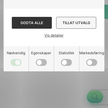
Designed and developed
GODTA ALLE
TILLAT UTVALG
by
Stem Agency
Vis detaljer
g
Nødvendig
Egenskaper
Statistikk
Markedsføring
n