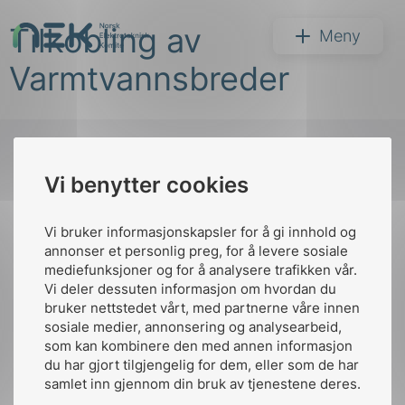
Hopp
Tilkobling av
til
NEK
Meny
innhold
Varmtvannsbreder
Vi benytter cookies
Søk
Til
toppen
Vi bruker informasjonskapsler for å gi innhold og
annonser et personlig preg, for å levere sosiale
mediefunksjoner og for å analysere trafikken vår.
Vi deler dessuten informasjon om hvordan du
Kontakt oss
bruker nettstedet vårt, med partnerne våre innen
arer
sosiale medier, annonsering og analysearbeid,
Ansatte
Bruk av Cookies
som kan kombinere den med annen informasjon
arder
Kontakt
nek@nek.no
du har gjort tilgjengelig for dem, eller som de har
apet
samlet inn gjennom din bruk av tjenestene deres.