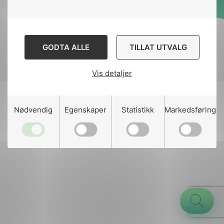
Designed and developed
by
Stem Agency
GODTA ALLE
TILLAT UTVALG
Vis detaljer
g
Nødvendig
Egenskaper
Statistikk
Markedsføring
n