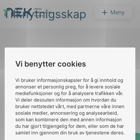
Hopp
Tilknytnigsskap
til
NEK
Meny
innhold
Til
Vi benytter cookies
Søk
toppen
Vi bruker informasjonskapsler for å gi innhold og
annonser et personlig preg, for å levere sosiale
Kontakt oss
mediefunksjoner og for å analysere trafikken vår.
Vi deler dessuten informasjon om hvordan du
Ansatte
Bruk av Cookies
bruker nettstedet vårt, med partnerne våre innen
arer
Kontakt
nek@nek.no
sosiale medier, annonsering og analysearbeid,
som kan kombinere den med annen informasjon
arder
du har gjort tilgjengelig for dem, eller som de har
apet
samlet inn gjennom din bruk av tjenestene deres.