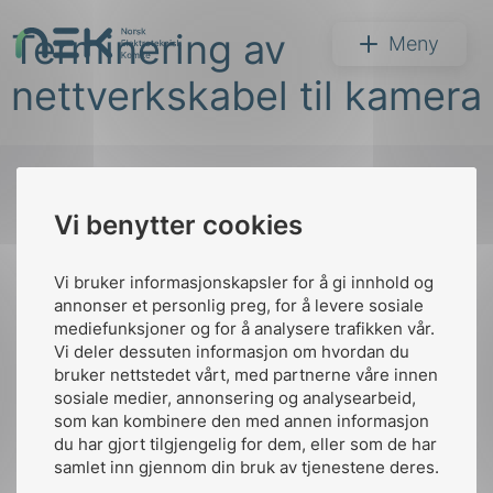
Hopp
Terminering av
til
NEK
Meny
innhold
nettverkskabel til kamera
Vi benytter cookies
Søk
Til
toppen
Vi bruker informasjonskapsler for å gi innhold og
annonser et personlig preg, for å levere sosiale
mediefunksjoner og for å analysere trafikken vår.
Vi deler dessuten informasjon om hvordan du
Kontakt oss
bruker nettstedet vårt, med partnerne våre innen
arer
sosiale medier, annonsering og analysearbeid,
Ansatte
Bruk av Cookies
som kan kombinere den med annen informasjon
arder
Kontakt
nek@nek.no
du har gjort tilgjengelig for dem, eller som de har
apet
samlet inn gjennom din bruk av tjenestene deres.