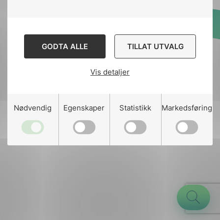
Designed and developed
GODTA ALLE
TILLAT UTVALG
by
Stem Agency
Vis detaljer
g
Nødvendig
Egenskaper
Statistikk
Markedsføring
n