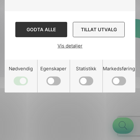
GODTA ALLE
TILLAT UTVALG
Designed and developed
by
Stem Agency
Vis detaljer
g
Nødvendig
Egenskaper
Statistikk
Markedsføring
n