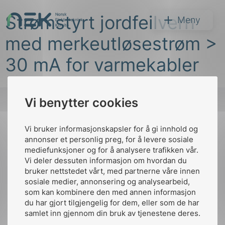
Hopp
Strømstyrt jordfeilvern
til
NEK
Meny
innhold
med merkeutløsestrøm >
30 mA for varmekabler
Vi benytter cookies
Søk
Vi bruker informasjonskapsler for å gi innhold og
Til
annonser et personlig preg, for å levere sosiale
toppen
mediefunksjoner og for å analysere trafikken vår.
Vi deler dessuten informasjon om hvordan du
bruker nettstedet vårt, med partnerne våre innen
arer
sosiale medier, annonsering og analysearbeid,
Kontakt oss
som kan kombinere den med annen informasjon
arder
du har gjort tilgjengelig for dem, eller som de har
Ansatte
Bruk av Cookies
apet
samlet inn gjennom din bruk av tjenestene deres.
Kontakt
nek@nek.no