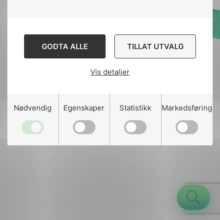
Designed and developed
GODTA ALLE
TILLAT UTVALG
by
Stem Agency
Vis detaljer
g
Nødvendig
Egenskaper
Statistikk
Markedsføring
n