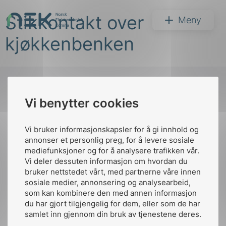
Hopp
Stikkontakt over
til
NEK
Meny
innhold
kjøkkenbenken
Vi benytter cookies
Søk
Til
toppen
Vi bruker informasjonskapsler for å gi innhold og
annonser et personlig preg, for å levere sosiale
mediefunksjoner og for å analysere trafikken vår.
Vi deler dessuten informasjon om hvordan du
Kontakt oss
bruker nettstedet vårt, med partnerne våre innen
arer
sosiale medier, annonsering og analysearbeid,
Ansatte
Bruk av Cookies
som kan kombinere den med annen informasjon
arder
Kontakt
nek@nek.no
du har gjort tilgjengelig for dem, eller som de har
apet
samlet inn gjennom din bruk av tjenestene deres.