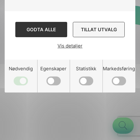
Designed and developed
GODTA ALLE
TILLAT UTVALG
by
Stem Agency
Vis detaljer
g
Nødvendig
Egenskaper
Statistikk
Markedsføring
n