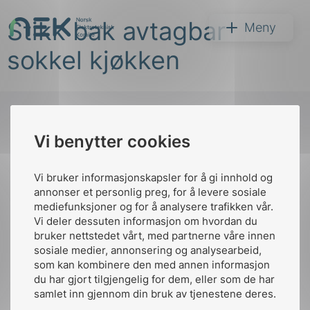
Hopp
Stikk bak avtagbar
til
NEK
Meny
innhold
sokkel kjøkken
Vi benytter cookies
Søk
Til
toppen
Vi bruker informasjonskapsler for å gi innhold og
annonser et personlig preg, for å levere sosiale
mediefunksjoner og for å analysere trafikken vår.
Vi deler dessuten informasjon om hvordan du
Kontakt oss
bruker nettstedet vårt, med partnerne våre innen
arer
sosiale medier, annonsering og analysearbeid,
Ansatte
Bruk av Cookies
som kan kombinere den med annen informasjon
arder
Kontakt
nek@nek.no
du har gjort tilgjengelig for dem, eller som de har
apet
samlet inn gjennom din bruk av tjenestene deres.