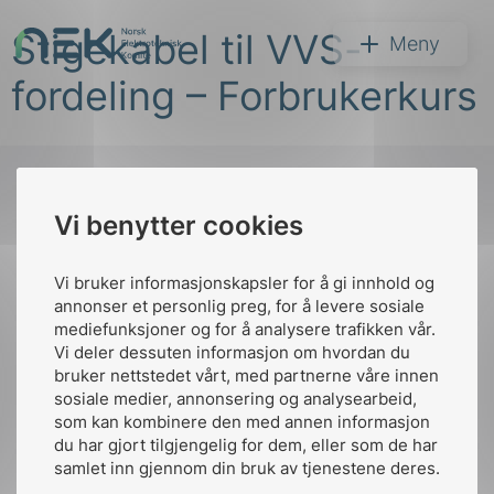
Hopp
Stigekabel til VVS-
til
NEK
Meny
innhold
fordeling – Forbrukerkurs
Vi benytter cookies
Søk
Til
toppen
Vi bruker informasjonskapsler for å gi innhold og
annonser et personlig preg, for å levere sosiale
mediefunksjoner og for å analysere trafikken vår.
Vi deler dessuten informasjon om hvordan du
Kontakt oss
bruker nettstedet vårt, med partnerne våre innen
arer
sosiale medier, annonsering og analysearbeid,
Ansatte
Bruk av Cookies
som kan kombinere den med annen informasjon
arder
Kontakt
nek@nek.no
du har gjort tilgjengelig for dem, eller som de har
apet
samlet inn gjennom din bruk av tjenestene deres.