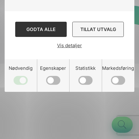
Designed and developed
GODTA ALLE
TILLAT UTVALG
by
Stem Agency
Vis detaljer
g
Nødvendig
Egenskaper
Statistikk
Markedsføring
n