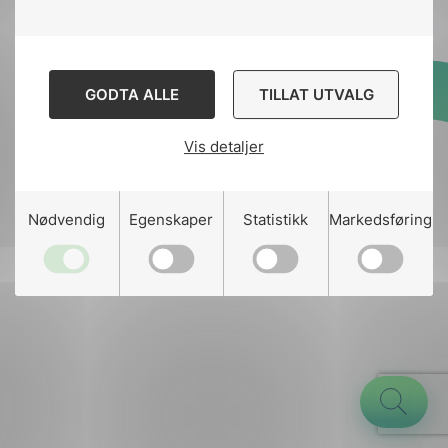
GODTA ALLE
TILLAT UTVALG
Designed and developed
by
Stem Agency
Vis detaljer
g
Nødvendig
Egenskaper
Statistikk
Markedsføring
n