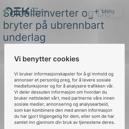
Hopp
Solcelleinverter og DC
til
NEK
Meny
innhold
bryter på ubrennbart
underlag
Vi benytter cookies
Søk
Vi bruker informasjonskapsler for å gi innhold og
Til
annonser et personlig preg, for å levere sosiale
toppen
mediefunksjoner og for å analysere trafikken vår.
Vi deler dessuten informasjon om hvordan du
bruker nettstedet vårt, med partnerne våre innen
arer
sosiale medier, annonsering og analysearbeid,
Kontakt oss
som kan kombinere den med annen informasjon
arder
du har gjort tilgjengelig for dem, eller som de har
Ansatte
Bruk av Cookies
apet
samlet inn gjennom din bruk av tjenestene deres.
Kontakt
nek@nek.no