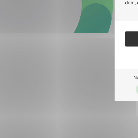
Forsvar og beredskap
dem, 
Industri og automatiseri
Norsk
English
Lavspenning
Maritime elinstallasjoner
Overføring og distribusj
Samferdsel
N
Velferdsteknologi