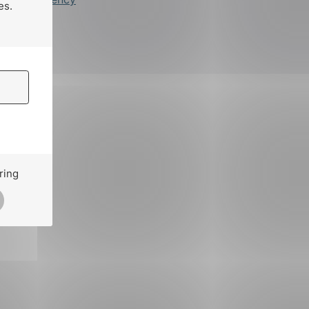
es.
ring