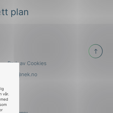
tt plan
Til
toppen
Bruk av Cookies
nek@nek.no
lig
n vår.
, med
 som
or
by
Stem Agency