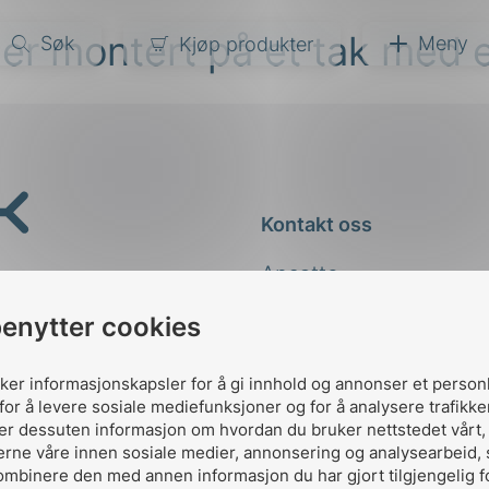
ner montert på et tak med e
Søk
Meny
Kjøp produkter
narer
ndarder
g
Kontakt oss
ardisering
kapet
Ansatte
darder
e
Kontakt
benytter cookies
er
uker informasjonskapsler for å gi innhold og annonser et person
for å levere sosiale mediefunksjoner og for å analysere trafikke
ler dessuten informasjon om hvordan du bruker nettstedet vårt
erne våre innen sosiale medier, annonsering og analysearbeid,
ombinere den med annen informasjon du har gjort tilgjengelig f
Designed and developed 