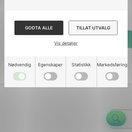
Kontakt
nek@nek.no
GODTA ALLE
TILLAT UTVALG
Vis detaljer
Designed and developed
by
Stem Agency
g
Nødvendig
Egenskaper
Statistikk
Markedsføring
n