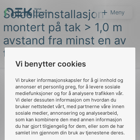
Hopp
Solcelleinstallasjon
til
NEK
Meny
innhold
montert på tak > 1,0 m
avstand fra minst en av
takets ytterkanter
Vi benytter cookies
Søk
Vi bruker informasjonskapsler for å gi innhold og
annonser et personlig preg, for å levere sosiale
mediefunksjoner og for å analysere trafikken vår.
Til
Vi deler dessuten informasjon om hvordan du
toppen
bruker nettstedet vårt, med partnerne våre innen
arer
sosiale medier, annonsering og analysearbeid,
som kan kombinere den med annen informasjon
arder
du har gjort tilgjengelig for dem, eller som de har
Kontakt oss
apet
samlet inn gjennom din bruk av tjenestene deres.
Ansatte
Bruk av Cookies