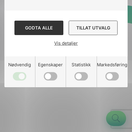
Designed and developed
GODTA ALLE
TILLAT UTVALG
by
Stem Agency
Vis detaljer
g
Nødvendig
Egenskaper
Statistikk
Markedsføring
n