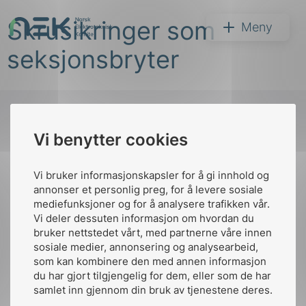
Hopp
Skrusikringer som
til
NEK
Meny
innhold
seksjonsbryter
Vi benytter cookies
Søk
Til
toppen
Vi bruker informasjonskapsler for å gi innhold og
annonser et personlig preg, for å levere sosiale
mediefunksjoner og for å analysere trafikken vår.
Vi deler dessuten informasjon om hvordan du
Kontakt oss
bruker nettstedet vårt, med partnerne våre innen
arer
sosiale medier, annonsering og analysearbeid,
Ansatte
Bruk av Cookies
som kan kombinere den med annen informasjon
arder
Kontakt
nek@nek.no
du har gjort tilgjengelig for dem, eller som de har
apet
samlet inn gjennom din bruk av tjenestene deres.