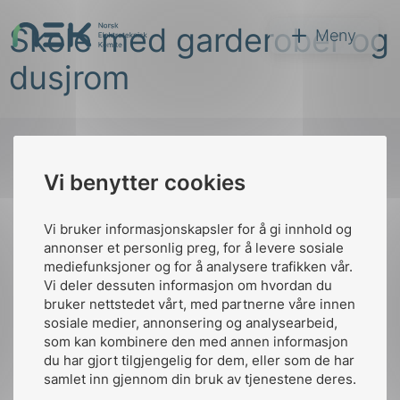
Hopp
Skole med garderober og
til
NEK
Meny
innhold
dusjrom
Vi benytter cookies
Søk
Til
toppen
Vi bruker informasjonskapsler for å gi innhold og
annonser et personlig preg, for å levere sosiale
mediefunksjoner og for å analysere trafikken vår.
Vi deler dessuten informasjon om hvordan du
Kontakt oss
bruker nettstedet vårt, med partnerne våre innen
arer
sosiale medier, annonsering og analysearbeid,
Ansatte
Bruk av Cookies
som kan kombinere den med annen informasjon
arder
Kontakt
nek@nek.no
du har gjort tilgjengelig for dem, eller som de har
apet
samlet inn gjennom din bruk av tjenestene deres.