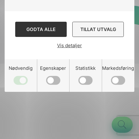
Designed and developed
GODTA ALLE
TILLAT UTVALG
by
Stem Agency
Vis detaljer
g
Nødvendig
Egenskaper
Statistikk
Markedsføring
n