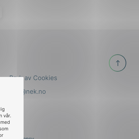
Til
toppen
Bruk av Cookies
nek@nek.no
lig
n vår.
, med
 som
or
by
Stem Agency