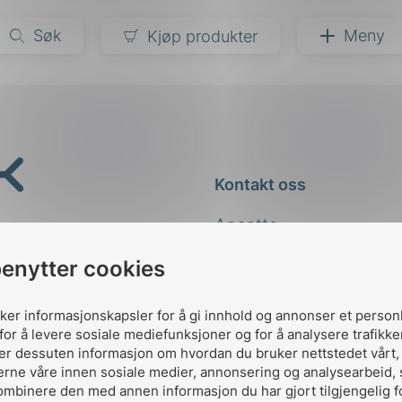
Søk
Meny
Kjøp produkter
narer
ndarder
g
Kontakt oss
ardisering
kapet
Ansatte
darder
e
Kontakt
benytter cookies
er
uker informasjonskapsler for å gi innhold og annonser et person
for å levere sosiale mediefunksjoner og for å analysere trafikke
ler dessuten informasjon om hvordan du bruker nettstedet vårt
erne våre innen sosiale medier, annonsering og analysearbeid,
ombinere den med annen informasjon du har gjort tilgjengelig f
Designed and developed 