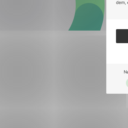
Forsvar og beredskap
dem, 
Industri og automatiseri
Norsk
English
Lavspenning
Maritime elinstallasjoner
Overføring og distribusj
Samferdsel
N
Velferdsteknologi