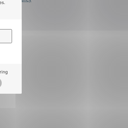
es.
ring