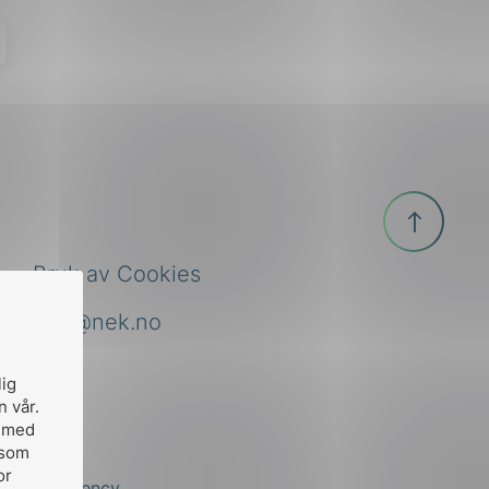
Til
toppen
Bruk av Cookies
nek@nek.no
lig
n vår.
, med
 som
or
by
Stem Agency