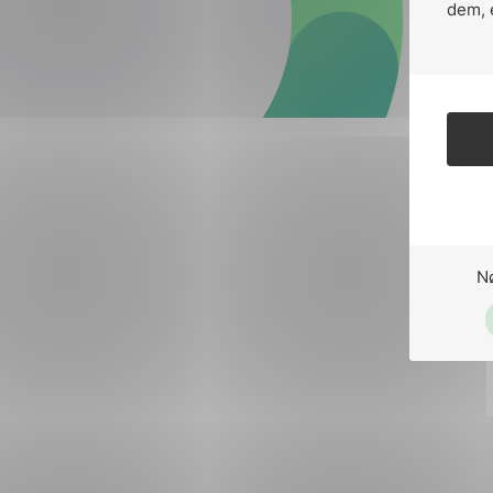
Forsvar og beredskap
dem, 
Industri og automatiseri
Norsk
English
Lavspenning
Maritime elinstallasjoner
Overføring og distribusj
Samferdsel
N
Velferdsteknologi