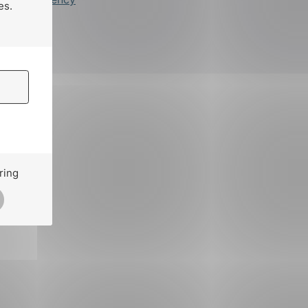
es.
ring