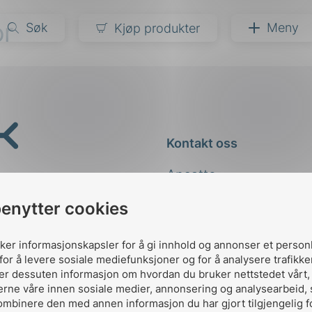
or
Søk
Meny
Kjøp produkter
narer
ndarder
g
Kontakt oss
ardisering
kapet
Ansatte
darder
e
Kontakt
benytter cookies
er
uker informasjonskapsler for å gi innhold og annonser et person
for å levere sosiale mediefunksjoner og for å analysere trafikke
ler dessuten informasjon om hvordan du bruker nettstedet vårt
erne våre innen sosiale medier, annonsering og analysearbeid,
ombinere den med annen informasjon du har gjort tilgjengelig f
Designed and developed 