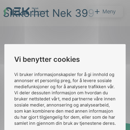
Hopp
Sikkerhet Nek 399
til
NEK
Meny
innhold
Til
Vi benytter cookies
Søk
toppen
Vi bruker informasjonskapsler for å gi innhold og
annonser et personlig preg, for å levere sosiale
Kontakt oss
mediefunksjoner og for å analysere trafikken vår.
Vi deler dessuten informasjon om hvordan du
Ansatte
Bruk av Cookies
bruker nettstedet vårt, med partnerne våre innen
arer
Kontakt
nek@nek.no
sosiale medier, annonsering og analysearbeid,
som kan kombinere den med annen informasjon
arder
du har gjort tilgjengelig for dem, eller som de har
apet
samlet inn gjennom din bruk av tjenestene deres.