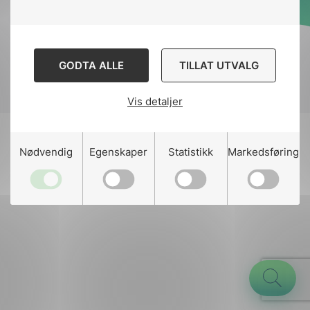
Designed and developed
by
Stem Agency
GODTA ALLE
TILLAT UTVALG
Vis detaljer
g
Nødvendig
Egenskaper
Statistikk
Markedsføring
n