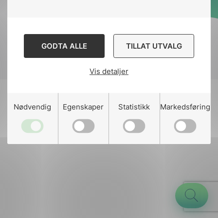
Designed and developed
by
Stem Agency
GODTA ALLE
TILLAT UTVALG
Vis detaljer
g
Nødvendig
Egenskaper
Statistikk
Markedsføring
n