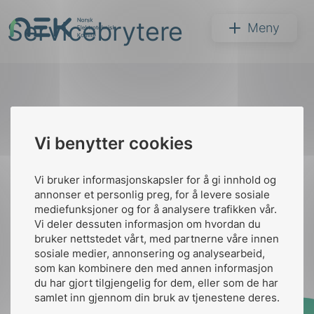
Hopp
Servicebrytere
til
NEK
Meny
innhold
Til
Vi benytter cookies
Søk
toppen
Vi bruker informasjonskapsler for å gi innhold og
annonser et personlig preg, for å levere sosiale
Kontakt oss
mediefunksjoner og for å analysere trafikken vår.
Vi deler dessuten informasjon om hvordan du
Ansatte
Bruk av Cookies
bruker nettstedet vårt, med partnerne våre innen
arer
Kontakt
nek@nek.no
sosiale medier, annonsering og analysearbeid,
som kan kombinere den med annen informasjon
arder
du har gjort tilgjengelig for dem, eller som de har
apet
samlet inn gjennom din bruk av tjenestene deres.