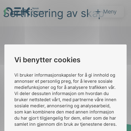
Hopp
Sertifisering av skap
til
NEK
Meny
innhold
Til
Vi benytter cookies
Søk
toppen
Vi bruker informasjonskapsler for å gi innhold og
annonser et personlig preg, for å levere sosiale
Kontakt oss
mediefunksjoner og for å analysere trafikken vår.
Vi deler dessuten informasjon om hvordan du
Ansatte
Bruk av Cookies
bruker nettstedet vårt, med partnerne våre innen
arer
Kontakt
nek@nek.no
sosiale medier, annonsering og analysearbeid,
som kan kombinere den med annen informasjon
arder
du har gjort tilgjengelig for dem, eller som de har
apet
samlet inn gjennom din bruk av tjenestene deres.