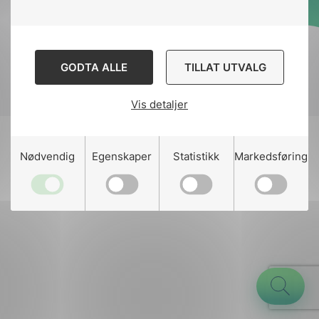
Designed and developed
by
Stem Agency
GODTA ALLE
TILLAT UTVALG
Vis detaljer
g
Nødvendig
Egenskaper
Statistikk
Markedsføring
n