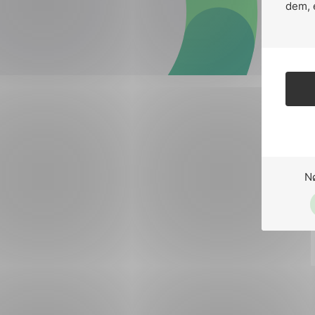
Forsvar og beredskap
dem, 
Industri og automatiseri
Norsk
English
Lavspenning
Maritime elinstallasjoner
Overføring og distribusj
Samferdsel
N
Velferdsteknologi