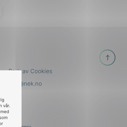
Til
toppen
Bruk av Cookies
nek@nek.no
lig
n vår.
, med
 som
or
by
Stem Agency