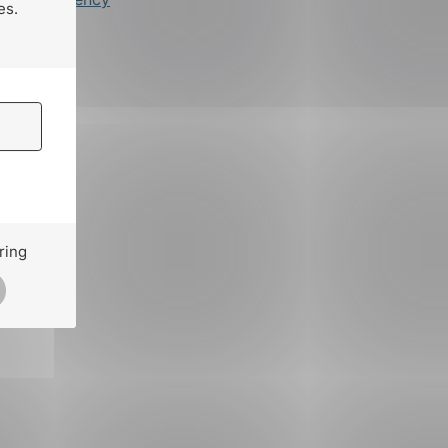
es.
ring