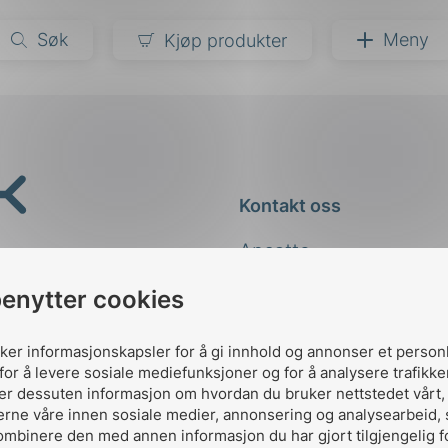
Søk
Meny
Kjøp produkter
narer
ndarder
g
Kontakt oss
ardisering
kapet
Ansatte
darder
e
Kontakt
benytter cookies
er
uker informasjonskapsler for å gi innhold og annonser et person
for å levere sosiale mediefunksjoner og for å analysere trafikke
ler dessuten informasjon om hvordan du bruker nettstedet vårt
erne våre innen sosiale medier, annonsering og analysearbeid,
ombinere den med annen informasjon du har gjort tilgjengelig f
Designed and developed 