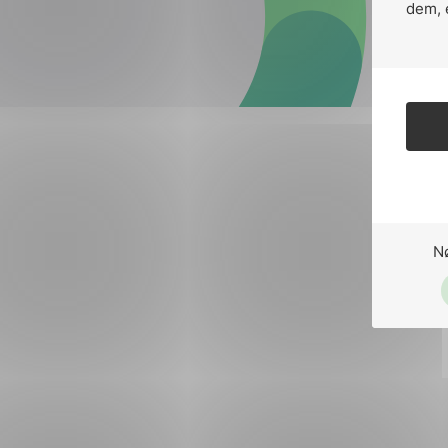
Forsvar og beredskap
dem, 
Industri og automatiseri
Norsk
English
Lavspenning
Maritime elinstallasjoner
Overføring og distribusj
Samferdsel
N
Velferdsteknologi