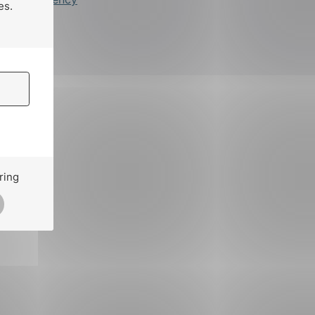
es.
ring