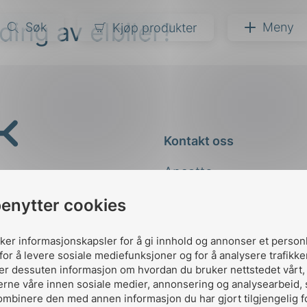
ading av elbiler?
Søk
Meny
Kjøp produkter
narer
ndarder
g
Kontakt oss
ardisering
kapet
Ansatte
darder
e
Kontakt
benytter cookies
er
uker informasjonskapsler for å gi innhold og annonser et person
for å levere sosiale mediefunksjoner og for å analysere trafikke
ler dessuten informasjon om hvordan du bruker nettstedet vårt
erne våre innen sosiale medier, annonsering og analysearbeid,
ombinere den med annen informasjon du har gjort tilgjengelig f
Designed and developed 