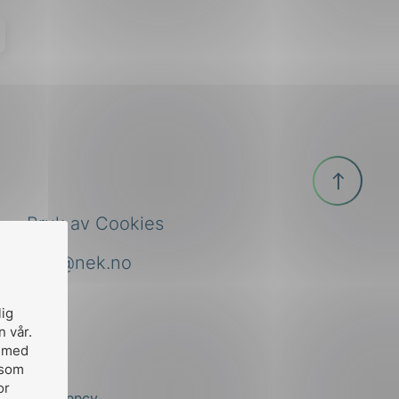
Til
toppen
Bruk av Cookies
nek@nek.no
lig
n vår.
, med
 som
or
by
Stem Agency