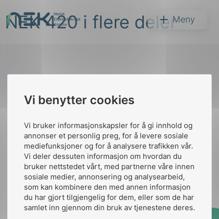
Hopp
NEK 420 i flere deler
til
NEK
Meny
innhold
Til
Vi benytter cookies
Søk
toppen
Vi bruker informasjonskapsler for å gi innhold og
annonser et personlig preg, for å levere sosiale
Kontakt oss
mediefunksjoner og for å analysere trafikken vår.
Vi deler dessuten informasjon om hvordan du
Ansatte
Bruk av Cookies
bruker nettstedet vårt, med partnerne våre innen
arer
Kontakt
nek@nek.no
sosiale medier, annonsering og analysearbeid,
som kan kombinere den med annen informasjon
arder
du har gjort tilgjengelig for dem, eller som de har
apet
samlet inn gjennom din bruk av tjenestene deres.