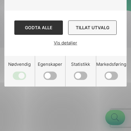
Designed and developed
by
Stem Agency
GODTA ALLE
TILLAT UTVALG
Vis detaljer
g
Nødvendig
Egenskaper
Statistikk
Markedsføring
n