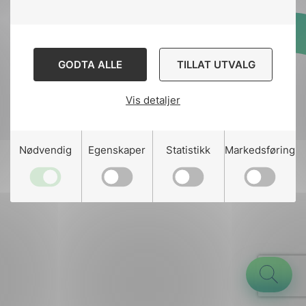
Designed and developed
GODTA ALLE
TILLAT UTVALG
by
Stem Agency
Vis detaljer
g
Nødvendig
Egenskaper
Statistikk
Markedsføring
n