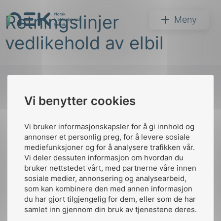
Hopp
Retningslinjer
til
NEK
Meny
innhold
vedlikehold av elbil
Vi benytter cookies
Søk
Til
toppen
Vi bruker informasjonskapsler for å gi innhold og
annonser et personlig preg, for å levere sosiale
mediefunksjoner og for å analysere trafikken vår.
Vi deler dessuten informasjon om hvordan du
Kontakt oss
bruker nettstedet vårt, med partnerne våre innen
arer
sosiale medier, annonsering og analysearbeid,
Ansatte
Bruk av Cookies
som kan kombinere den med annen informasjon
arder
Kontakt
nek@nek.no
du har gjort tilgjengelig for dem, eller som de har
apet
samlet inn gjennom din bruk av tjenestene deres.