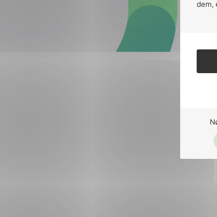
Forsvar og beredskap
dem, 
Industri og automatiseri
Norsk
English
Lavspenning
Maritime elinstallasjoner
Overføring og distribusj
Samferdsel
N
Velferdsteknologi