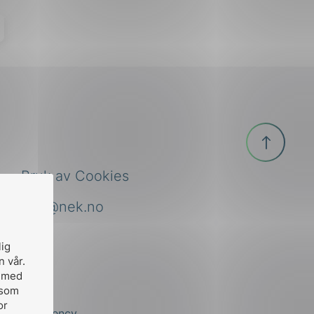
Til
toppen
Bruk av Cookies
nek@nek.no
lig
n vår.
, med
 som
or
by
Stem Agency