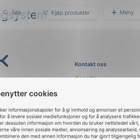
ngsystem
Søk
Meny
Kjøp produkter
narer
ndarder
g
Kontakt oss
ardisering
kapet
Ansatte
darder
e
Kontakt
benytter cookies
er
uker informasjonskapsler for å gi innhold og annonser et person
for å levere sosiale mediefunksjoner og for å analysere trafikke
ler dessuten informasjon om hvordan du bruker nettstedet vårt
erne våre innen sosiale medier, annonsering og analysearbeid,
ombinere den med annen informasjon du har gjort tilgjengelig f
Designed and developed 