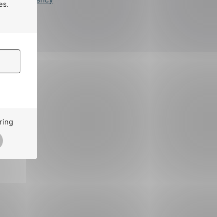
es.
ring