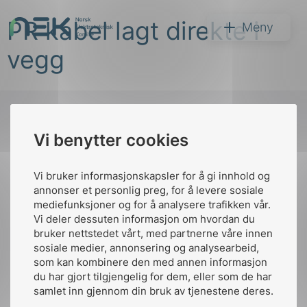
Hopp
PR kabel lagt direkte i
til
NEK
Meny
innhold
vegg
Vi benytter cookies
Søk
Til
toppen
Vi bruker informasjonskapsler for å gi innhold og
annonser et personlig preg, for å levere sosiale
mediefunksjoner og for å analysere trafikken vår.
Vi deler dessuten informasjon om hvordan du
Kontakt oss
bruker nettstedet vårt, med partnerne våre innen
arer
sosiale medier, annonsering og analysearbeid,
Ansatte
Bruk av Cookies
som kan kombinere den med annen informasjon
arder
Kontakt
nek@nek.no
du har gjort tilgjengelig for dem, eller som de har
apet
samlet inn gjennom din bruk av tjenestene deres.