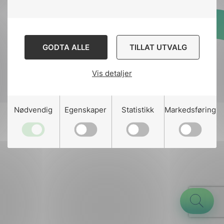
Designed and developed
GODTA ALLE
TILLAT UTVALG
by
Stem Agency
Vis detaljer
g
Nødvendig
Egenskaper
Statistikk
Markedsføring
n