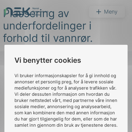
Hopp
Plassering av
til
NEK
Meny
innhold
underfordelinger i
forhold til vannrør.
Vi benytter cookies
Søk
Vi bruker informasjonskapsler for å gi innhold og
Til
annonser et personlig preg, for å levere sosiale
toppen
mediefunksjoner og for å analysere trafikken vår.
Vi deler dessuten informasjon om hvordan du
bruker nettstedet vårt, med partnerne våre innen
arer
sosiale medier, annonsering og analysearbeid,
Kontakt oss
som kan kombinere den med annen informasjon
arder
du har gjort tilgjengelig for dem, eller som de har
Ansatte
Bruk av Cookies
apet
samlet inn gjennom din bruk av tjenestene deres.
Kontakt
nek@nek.no