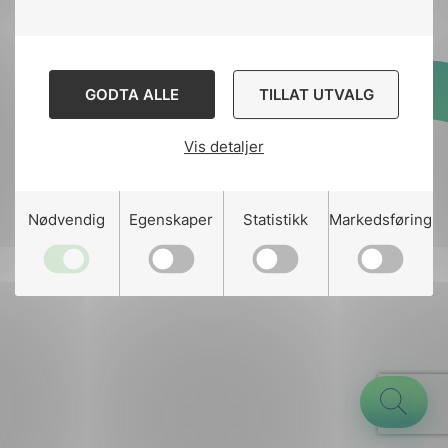
GODTA ALLE
TILLAT UTVALG
Designed and developed
by
Stem Agency
Vis detaljer
g
Nødvendig
Egenskaper
Statistikk
Markedsføring
n