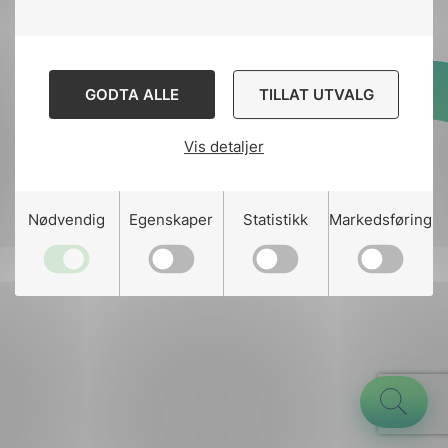
GODTA ALLE
TILLAT UTVALG
Designed and developed
by
Stem Agency
Vis detaljer
g
Nødvendig
Egenskaper
Statistikk
Markedsføring
n