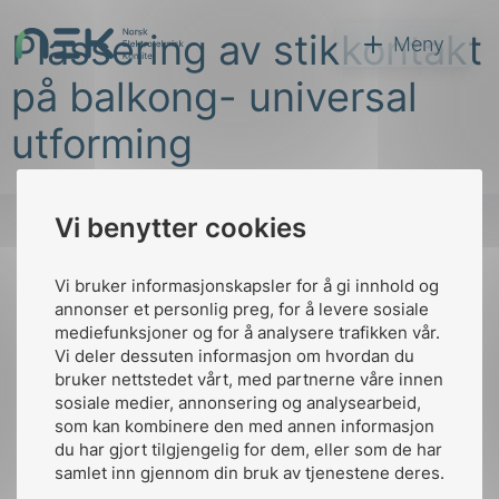
Hopp
Plassering av stikkontakt
til
NEK
Meny
innhold
på balkong- universal
utforming
Vi benytter cookies
Søk
Vi bruker informasjonskapsler for å gi innhold og
Til
annonser et personlig preg, for å levere sosiale
toppen
mediefunksjoner og for å analysere trafikken vår.
Vi deler dessuten informasjon om hvordan du
bruker nettstedet vårt, med partnerne våre innen
arer
sosiale medier, annonsering og analysearbeid,
Kontakt oss
som kan kombinere den med annen informasjon
arder
du har gjort tilgjengelig for dem, eller som de har
Ansatte
Bruk av Cookies
apet
samlet inn gjennom din bruk av tjenestene deres.
Kontakt
nek@nek.no