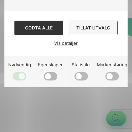
GODTA ALLE
TILLAT UTVALG
Designed and developed
by
Stem Agency
Vis detaljer
g
Nødvendig
Egenskaper
Statistikk
Markedsføring
n