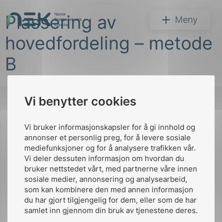
Hopp
Plassering av
til
NEK
Meny
innhold
hovedfordeling – metode
B
Vi benytter cookies
Søk
Vi bruker informasjonskapsler for å gi innhold og
Til
annonser et personlig preg, for å levere sosiale
toppen
mediefunksjoner og for å analysere trafikken vår.
Vi deler dessuten informasjon om hvordan du
bruker nettstedet vårt, med partnerne våre innen
arer
sosiale medier, annonsering og analysearbeid,
Kontakt oss
som kan kombinere den med annen informasjon
arder
du har gjort tilgjengelig for dem, eller som de har
Ansatte
Bruk av Cookies
apet
samlet inn gjennom din bruk av tjenestene deres.
Kontakt
nek@nek.no